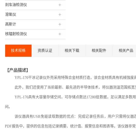
刹车油检测仪
溶氧仪
高斯计
核辐射检测仪
技术规格
资质认证
相关下载
相关配件
相关产品
【产品描述】
YPL-170干冰记录仪外壳采用特殊合金材质打造，该合金材质具有机械强
此外，我们还使用了当前最新、最先进的半导体技术，将仪器测温范围拓宽至-
YPL-170具有大容量存储空间，可存储点数达17280组数据，足以满足多
间。
该仪器具有USB免驱读取数据的优点：完成记录任务后，用户只需将仪器
PDF报告中，提供的信息包括记录摘要、统计值、报警信息和图表等。该仪器非