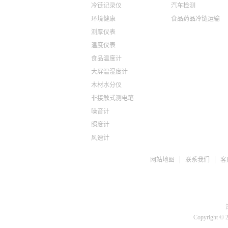
冷链记录仪
汽车检测
环境健康
食品药品冷链运输
测厚仪表
温度仪表
食品温度计
大屏温湿度计
木材水分仪
非接触式测电笔
噪音计
照度计
风速计
ph检测仪
网站地图
联系我们
客
盐度计
水质检测TDS
糖度仪
咖啡浓度计
推拉力计
Copyright © 