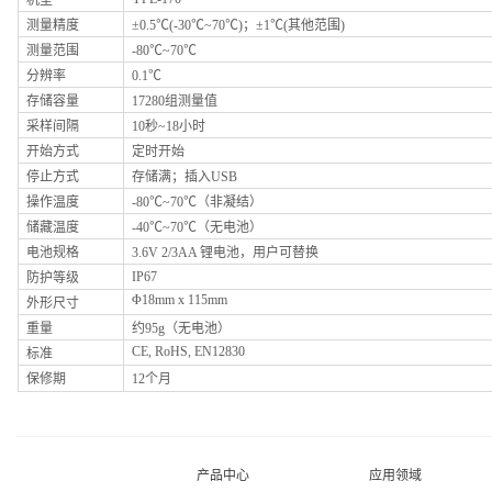
机型
测量精度
±
0.5
℃
(-30
℃
~70
℃
)
；±
1
℃
(
其他范围)
测量范围
-80℃~70℃
分辨率
0.1℃
存储容量
17280组测量值
采样间隔
10秒~18小时
开始方式
定时开始
停止方式
存储满；插入USB
操作温度
-80℃~70
℃
（非凝结）
储藏温度
-40℃~70
℃
（无电池）
电池规格
3.6V 2/3AA 锂电池，用户可替换
IP67
防护等级
Φ18mm x 115mm
外形尺寸
重量
约95g（无电池）
CE, RoHS, EN12830
标准
保修期
12个月
产品中心
应用领域