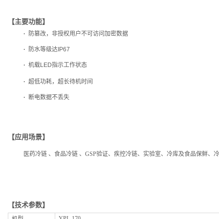
【主要功能】
·
防篡改，
非授权用户不可访问加密数据
·
防水等级达IP67
·
机载LED指示工作状态
·
超低功耗，
超长待机时间
·
断电数据不丢失
【应用场景】
医药冷链 、
食品冷链 、
GSP验证、
疾控冷链、实验室、冷库及食品保鲜、
【技术
参数】
YPL-170