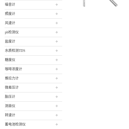
噪音计
照度计
风速计
ph检测仪
盐度计
水质检测TDS
糖度仪
咖啡浓度计
推拉力计
微差压计
胎压计
测亩仪
转速计
蓄电池检测仪