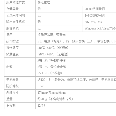
用户校准方式
多点校准
存储容量
无
20000组测量值
记录采样间隔
无
1~86399秒可调
输出文件格式
无
txt，csv，xls
兼容系统
无
Windows XP/Vista/7/8/1
显示
点阵液晶屏，带背光
操作按键
F1、电源（背光）、F2、探头切换（上）、单位切换（
操作温度
-10℃~+50℃（非凝结）
储藏温度
-20℃~+60℃（无电池）
3节1.5V 7号碱性电池
电源
3节1.2V 7号充电电池
5V USB（不推荐）
电池寿命
约120小时（条件为：仪器持续工作，关背光，电池容量120
防护等级
IP52
外形尺寸
174mmx73mmx40mm
重量
约205g（不含电池和探头）
保修期
12个月