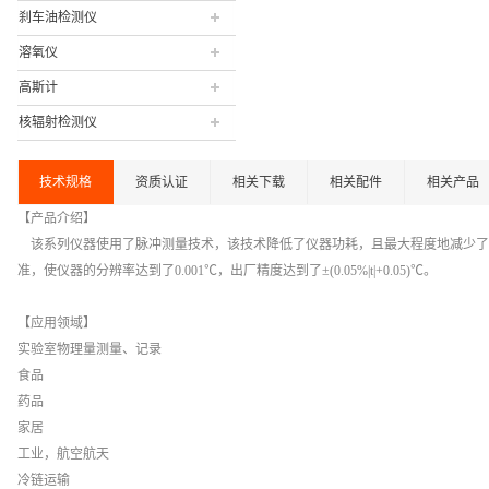
刹车油检测仪
溶氧仪
高斯计
核辐射检测仪
技术规格
资质认证
相关下载
相关配件
相关产品
【产品介绍】
该系列仪器使用了脉冲测量技术，该技术降低了仪器功耗，且最大程度地减少了
准，使仪器的分辨率达到了0.001℃，出厂精度达到了±(0.05%|t|+0.05)℃。
【应用领域】
实验室物理量测量、记录
食品
药品
家居
工业，航空航天
冷链运输