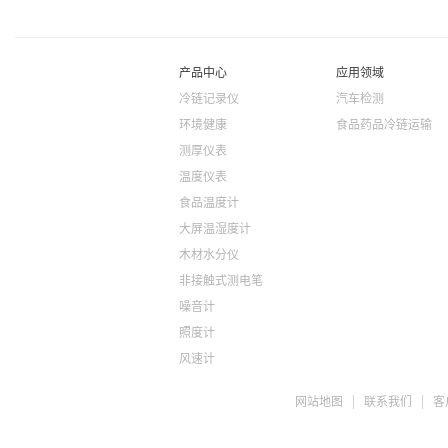
产品中心
应用领域
冷链记录仪
汽车检测
环境健康
食品药品冷链运输
测厚仪表
温度仪表
食品温度计
大屏温湿度计
木材水分仪
非接触式测电笔
噪音计
照度计
风速计
ph检测仪
网站地图
联系我们
客
盐度计
水质检测TDS