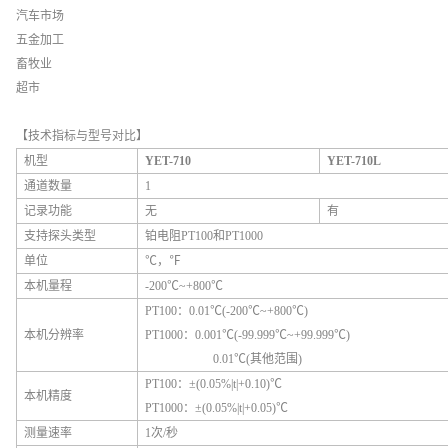
汽车市场
五金加工
畜牧业
超市
【技术指标与型号对比】
机型
YET-710
YET-710L
通道数量
1
记录功能
无
有
支持探头类型
铂电阻PT100和PT1000
单位
℃，℉
本机量程
-200℃~+800℃
PT100：0.01℃(-200℃~+800℃)
本机分辨率
PT1000：0.001℃(-99.999℃~+99.999℃)
0.01℃(其他范围)
PT100：±(0.05%|t|+0.10)℃
本机精度
PT1000：±(0.05%|t|+0.05)℃
测量速率
1次/秒