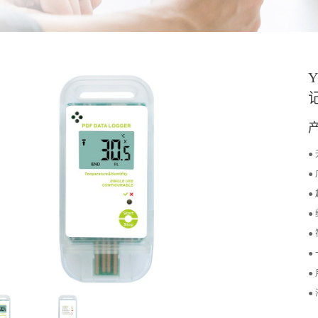
Y
●
●
●
●
●
●
●
●