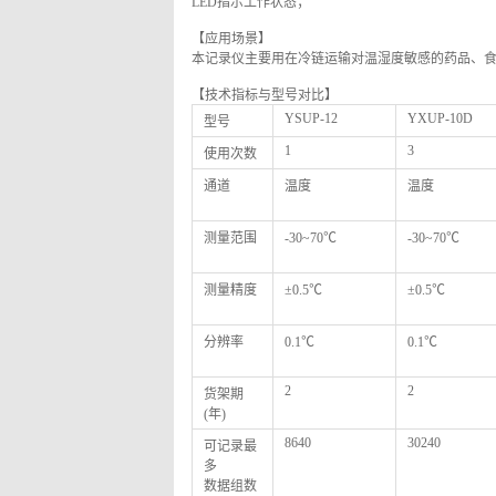
LED指示工作状态；
【应用场景】
本记录仪主要用在冷链运输对温湿度敏感的药品、
【技术指标与型号对比】
YSUP-12
YXUP-10D
型号
1
3
使用次数
通道
温度
温度
测量范围
-30~70℃
-30~70℃
测量精度
±0.5℃
±0.5℃
分辨率
0.1℃
0.1℃
2
2
货架期
(年)
8640
30240
可记录最
多
数据组数