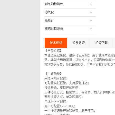
刹车油检测仪
溶氧仪
高斯计
核辐射检测仪
技术规格
资质认证
相关下载
【产品介绍】
本温湿度记录仪，最多可使用3次，用于低成本跟踪
范。典型应用场景是，货物发出方，只需简单按动
PDF数据报告，类似使用U盘，用户可直接打开U
【主要功能】
采样间隔可配置；
可配置高低报警，支持报警延迟；
按键开始，支持开始延迟；
三种停止方式，按键停止、存储满、插入计算机US
两种报警方式，单次和累积；
全球时区可配置；
用户可配置1天~180天；
一个按键记录开始和结束，易于使用；