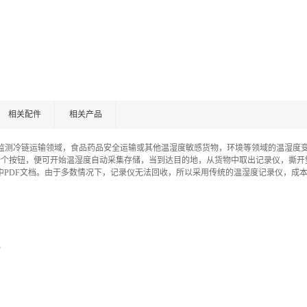
相关配件
相关产品
监测冷链运输领域，食品药品安全运输或其他温湿度敏感货物，环境等领域的温湿度
一个按钮，便可开始温湿度自动采集存储，当到达目的地，从货物中取出记录仪，撕开
盘中PDF文档。由于多数情况下，记录仪无法回收，所以采用传统的温湿度记录仪，成
B