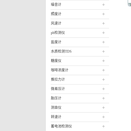
噪音计
照度计
风速计
ph检测仪
盐度计
水质检测TDS
糖度仪
咖啡浓度计
推拉力计
微差压计
胎压计
测亩仪
转速计
蓄电池检测仪