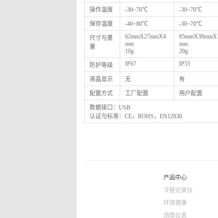
操作温度
-30~70℃
-30~70℃
保存温度
-40~80℃
-30~70℃
62mmX27mmX4
85mmX38mmX
尺寸与重
mm
mm
量
10g
20g
IP67
IP55
防护等级
液晶显示
无
有
配置方式
工厂配置
用户配置
数据接口：USB
认证与标准：CE，ROHS，EN12830
产品中心
冷链记录仪
环境健康
测厚仪表