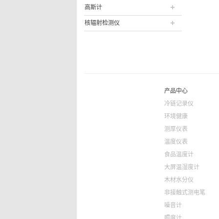
高斯计
核辐射检测仪
产品中心
冷链记录仪
环境健康
测厚仪表
温度仪表
食品温度计
大屏温湿度计
木材水分仪
非接触式测电笔
噪音计
照度计