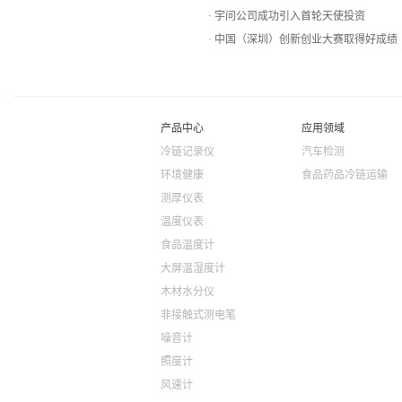
宇问公司成功引入首轮天使投资
中国（深圳）创新创业大赛取得好成绩
产品中心
应用领域
冷链记录仪
汽车检测
环境健康
食品药品冷链运输
测厚仪表
温度仪表
食品温度计
大屏温湿度计
木材水分仪
非接触式测电笔
噪音计
照度计
风速计