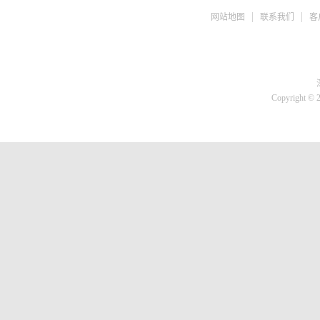
ph检测仪
网站地图
联系我们
客
盐度计
水质检测TDS
糖度仪
咖啡浓度计
推拉力计
Copyright © 
微差压计
胎压计
测亩仪
转速计
蓄电池检测仪
刹车油检测仪
溶氧仪
高斯计
核辐射检测仪