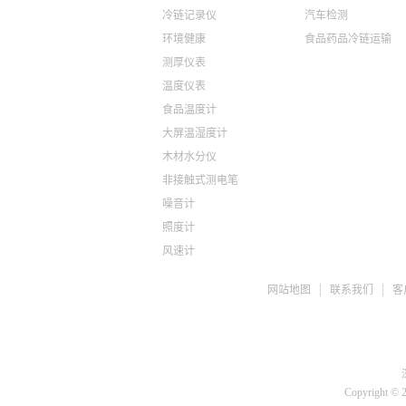
冷链记录仪
汽车检测
环境健康
食品药品冷链运输
测厚仪表
温度仪表
食品温度计
大屏温湿度计
木材水分仪
非接触式测电笔
噪音计
照度计
风速计
ph检测仪
网站地图
联系我们
客
盐度计
水质检测TDS
糖度仪
咖啡浓度计
推拉力计
Copyright © 