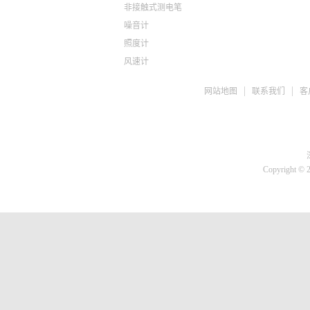
非接触式测电笔
噪音计
照度计
风速计
ph检测仪
网站地图
联系我们
客
盐度计
水质检测TDS
糖度仪
咖啡浓度计
推拉力计
Copyright © 
微差压计
胎压计
测亩仪
转速计
蓄电池检测仪
刹车油检测仪
溶氧仪