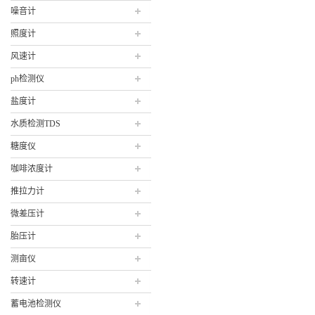
噪音计
照度计
风速计
ph检测仪
盐度计
水质检测TDS
糖度仪
咖啡浓度计
推拉力计
微差压计
胎压计
测亩仪
转速计
蓄电池检测仪