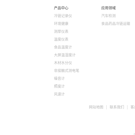
产品中心
应用领域
冷链记录仪
汽车检测
环境健康
食品药品冷链运输
测厚仪表
温度仪表
食品温度计
大屏温湿度计
木材水分仪
非接触式测电笔
噪音计
照度计
风速计
ph检测仪
网站地图
联系我们
客
盐度计
水质检测TDS
糖度仪
咖啡浓度计