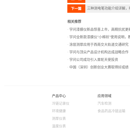
三种测电笔功能介绍详解，
相关推荐
宇问漆膜仪新品惊喜上市，高精抗扰更
宇问全新款漆膜仪“小棉袄”使用说明，
涂层测厚应用于西南交大轨道交通研究
宇问与顶尖产品设计机构达成战略合作
宇问公司成功引入首轮天使投资
中国（深圳）创新创业大赛取得好成绩
产品中心
应用领域
冷链记录仪
汽车检测
环境健康
食品药品冷链运输
测厚仪表
温度仪表