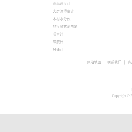
食品温度计
大屏温湿度计
木材水分仪
非接触式测电笔
噪音计
照度计
风速计
ph检测仪
网站地图
联系我们
客
盐度计
水质检测TDS
糖度仪
咖啡浓度计
推拉力计
Copyright © 
微差压计
胎压计
测亩仪
转速计