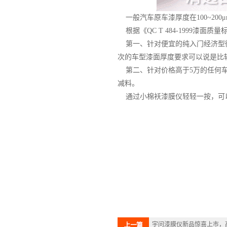
一般汽车原车漆厚度在100~200
根据《QC T 484-1999漆面质
第一、针对便宜的纯入门经济型微
次的车型漆面厚度要求可以说是比较
第二、针对价格高于5万的任何车型
减料。
通过小棉袄漆膜仪轻轻一按，可以
宇问漆膜仪新品惊喜上市，