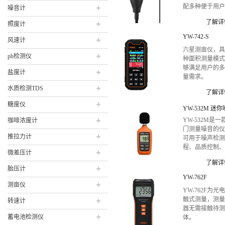
配多种便于用
噪音计
的分离式探头
了解详
照度计
EC-555S，EC-5
更适合在狭小
YW-742-S
风速计
流水线作业。
六星测亩仪，
ph检测仪
种面积测量模
够满足用户的
盐度计
量需求。
水质检测TDS
了解详
糖度仪
YW-532M是一
咖啡浓度计
门测量噪音的
推拉力计
可用于噪声检
程、品质控制
微差压计
防治及其他环
了解详
测量，如工厂
胎压计
道路、医院、
YW-762F
办公室等场合
测亩仪
YW-762F为光
测量。
触式测量，测
转速计
器无需接触待
蓄电池检测仪
体。