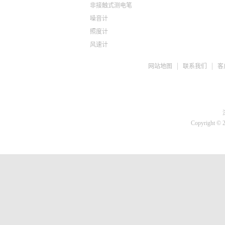
非接触式测电笔
噪音计
照度计
风速计
ph检测仪
网站地图
联系我们
客
盐度计
水质检测TDS
糖度仪
咖啡浓度计
推拉力计
Copyright © 
微差压计
胎压计
测亩仪
转速计
蓄电池检测仪
刹车油检测仪
溶氧仪