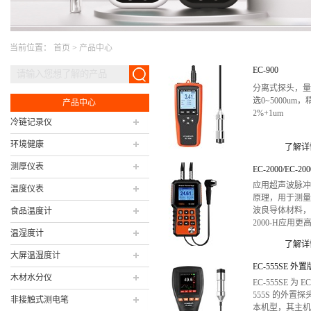
当前位置：
首页
>
产品中心
EC-900
分离式探头，
选0~5000um，
产品中心
2%+1um
冷链记录仪
环境健康
了解详
测厚仪表
应用超声波脉
温度仪表
原理，用于测
波良导体材料，E
食品温度计
2000-H应用更
温湿度计
的原理。EC-200
了解详
量程可达1000m
大屏温湿度计
精度±0.05mm/
EC-555SE 外置
±0.5%，分辨
木材水分仪
EC-555SE 为 EC
0.001...
555S 的外置探
非接触式测电笔
本机型，其主