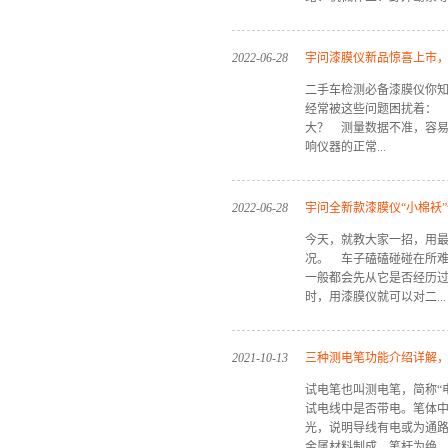
领域与场景。 在实际应
2022
-
06
-
28
宇问漆膜仪新品惊喜上市
势多样复杂，YW-742系
二手车检测必备漆膜仪你
2种距离测量模式，适用
经常被这些问题困扰着：
量模式分别适用于什么情
大？ 测量数据不准，容
呢？一、面积测量模式 Y
响仪器的正常...
定点测量、机载等宽、机
×宽测量7种面积测量模式
量”，即可切换不同模式
使用？ 进口仪器价格高
最常使用的模式，走一圈
2022
-
06
-
28
宇问全新款漆膜仪“小棉袄
仪？ …… 漆膜仪是我
块。测量时，屏幕上将实
今天，就教大家一招，用
之一，但有些漆膜仪测出
量 定点测量模式适用于
面！
况。 车子磕磕碰碰在所
基材的识别不够准确，这
需采集几个定点的定...
一般都会先从它是否经历
袄 EC-666S 2022全
时，用漆膜仪就可以对二...
解决二手车评估师们一直备
新款的漆膜仪，让你检车没
抗扰更稳定 估车时，要
手车的漆面有一个基本的厚度测
精准“稳定”必不可少。 宇
2021
-
10
-
13
三种测电笔功能介绍详解
2022全新款）的使用方
测量响应，且测量数值精
试电笔也叫测电笔，简称“
物的表面，在探头往仪器
保持领先。 ...
试电线中是否带电。笔体
辨出基材属性并测量出涂
光，说明导线有电或为通
腻子时，仪器屏幕有红光
金属材料制成，笔杆为绝...