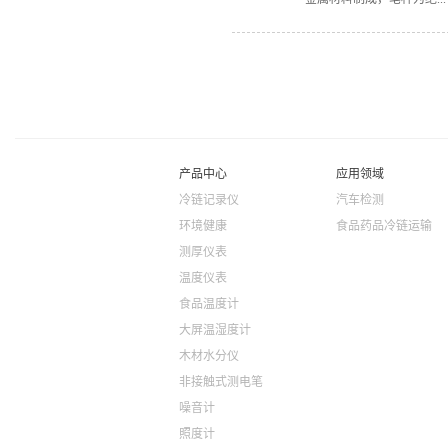
有蓝光提示；正常测量时
车漆厚度在100~200μ
可能是500~1000μm，甚
缘材料制成，低压测电笔用
484-1999漆面质量标
体检测。 传统测电笔结构
经济型微型车（裸车价低于
电阻、氖管、笔身、小窗、
能低于90μm即可，可以
电笔测试带电体时，只要
求可以说是比较低的，低于
路，并且带电体与大地之间
二、针对价格高于5万的任何
伏），试电笔之中的氖管
直流），这就告诉人们，
产品中心
应用领域
压强度。 数显测电笔 这
冷链记录仪
汽车检测
类工具，用来测试电线中是
环境健康
食品药品冷链运输
显示屏，可以直观读取测试
时，照明电路，火线与地之间
测厚仪表
阻一般很小，通常只有几
温度仪表
阻通常有几兆欧左右，通
的电流）很小，通常不到1
食品温度计
时，对人没有伤害，而这
大屏温湿度计
氖泡会发光。 智能感应测
木材水分仪
电笔，例如宇问测量的这款Y
流电压12-1000V...
非接触式测电笔
噪音计
照度计