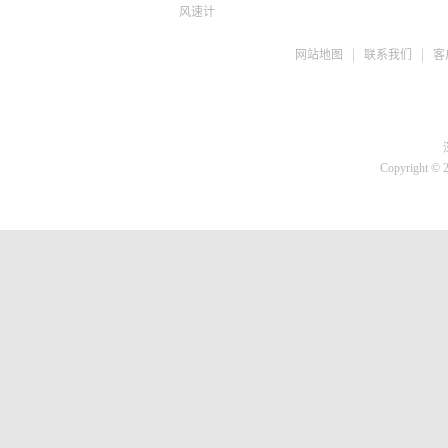
风速计
ph检测仪
网站地图
联系我们
客
盐度计
水质检测TDS
糖度仪
咖啡浓度计
推拉力计
Copyright © 
微差压计
胎压计
测亩仪
转速计
蓄电池检测仪
刹车油检测仪
溶氧仪
高斯计
核辐射检测仪