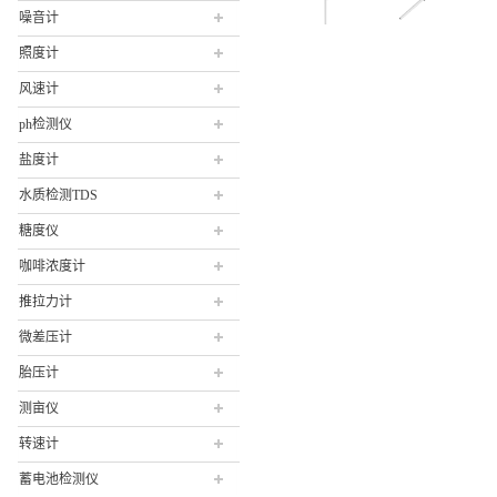
噪音计
照度计
风速计
ph检测仪
盐度计
水质检测TDS
糖度仪
咖啡浓度计
推拉力计
微差压计
胎压计
测亩仪
转速计
蓄电池检测仪