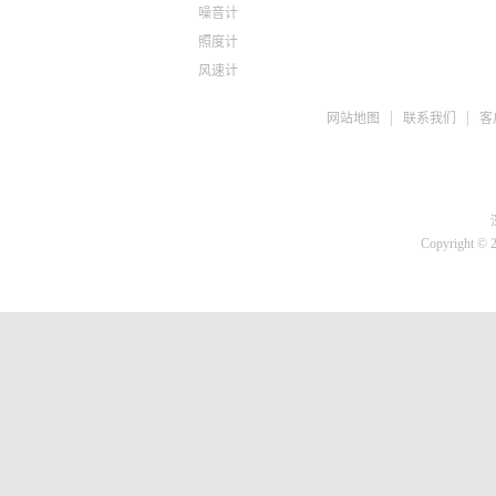
噪音计
照度计
风速计
ph检测仪
网站地图
联系我们
客
盐度计
水质检测TDS
糖度仪
咖啡浓度计
推拉力计
Copyright © 
微差压计
胎压计
测亩仪
转速计
蓄电池检测仪
刹车油检测仪
溶氧仪
高斯计