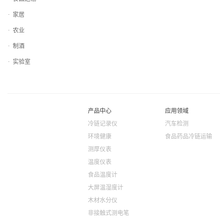
· 家居
· 农业
· 制酒
· 实验室
产品中心
应用领域
冷链记录仪
汽车检测
环境健康
食品药品冷链运输
测厚仪表
温度仪表
食品温度计
大屏温湿度计
木材水分仪
非接触式测电笔