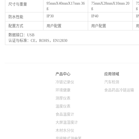
95mmX40mmX17mm 36
75mmX28mmX10mm 20
7
尺寸与重量
g
g
g
IP30
IP40
I
防水性能
配置方式
用户配置
用户配置
数据接口：USB
认证与标准：CE，ROHS，EN12830
产品中心
应用领域
冷链记录仪
汽车检测
环境健康
食品药品冷链运输
测厚仪表
温度仪表
食品温度计
大屏温湿度计
木材水分仪
非接触式测电笔