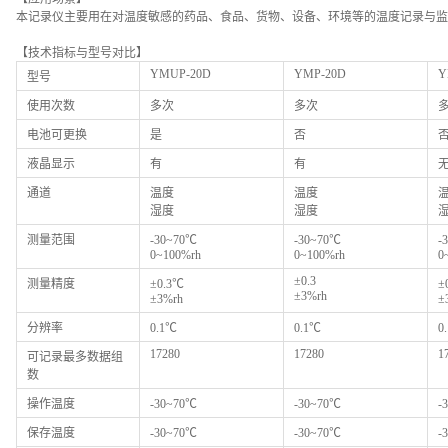
本记录仪主要用在对温度敏感的药品、食品、货物、设备、环境等的温度记录与监
【技术指标与型号对比】
YMUP-20D
YMP-20D
Y
型号
使用次数
多次
多次
电池可更换
是
否
液晶显示
有
有
通道
温度
温度
湿度
湿度
测量范围
-30~70℃
-30~70℃
-
0~100%rh
0~100%rh
0
±0.3
测量精度
±0.3℃
±
±3%rh
±3%rh
±
分辨率
0.1℃
0.1℃
0
17280
17280
1
可记录最多数据组
数
操作温度
-30~70℃
-30~70℃
-
保存温度
-30~70℃
-30~70℃
-