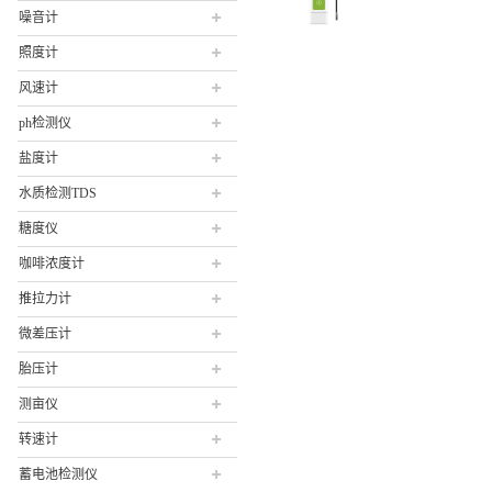
噪音计
照度计
风速计
ph检测仪
盐度计
水质检测TDS
糖度仪
咖啡浓度计
推拉力计
微差压计
胎压计
测亩仪
转速计
蓄电池检测仪