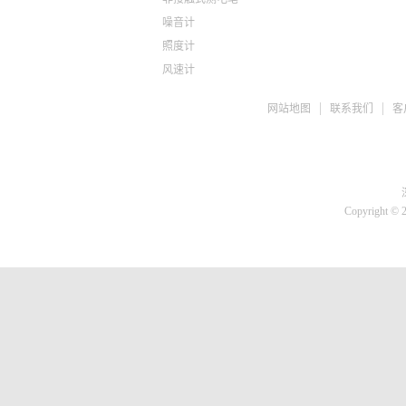
噪音计
照度计
风速计
ph检测仪
网站地图
联系我们
客
盐度计
水质检测TDS
糖度仪
咖啡浓度计
推拉力计
Copyright © 
微差压计
胎压计
测亩仪
转速计
蓄电池检测仪
刹车油检测仪
溶氧仪
高斯计