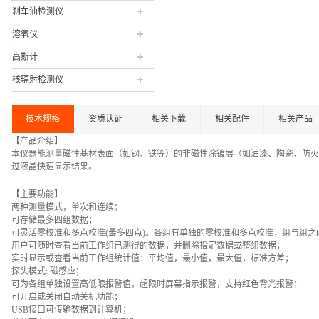
刹车油检测仪
溶氧仪
高斯计
核辐射检测仪
技术规格
资质认证
相关下载
相关配件
相关产品
【产品介绍】
本仪器能测量磁性基材表面（如钢、铁等）的非磁性涂镀层（如油漆、陶瓷、防火
过液晶快速显示结果。
【主要功能】
两种测量模式，单次和连续；
可存储最多四组数据；
可灵活零校准和多点校准(最多四点)。各组有单独的零校准和多点校准，组与组之
用户可随时查看当前工作组已测得的数据，并删除指定数据或整组数据；
实时显示或查看当前工作组统计值：平均值，最小值，最大值，标准方差；
探头模式: 磁感应；
可为各组单独设置高低限报警值，超限时屏幕指示报警，支持红色背光报警；
可开启或关闭自动关机功能；
USB
接口可传输数据到计算机；