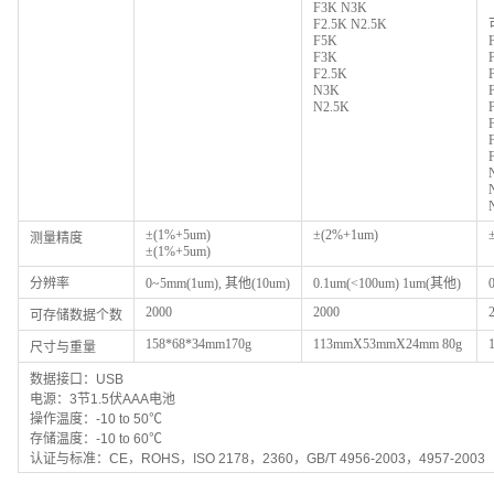
F3K N3K
F2.5K N2.5K
F5K
F3K
F2.5K
N3K
N2.5K
±(1%+5um)
±(2%+1um)
测量精度
±(1%+5um)
分辨率
0~5mm(1um),
其他(10um)
0.1um(<100um) 1um(
其他)
2000
2000
可存储数据个数
158*68*34mm170g
113mmX53mmX24mm 80g
尺寸与重量
数据接口：USB
电源：3节1.5伏AAA电池
操作温度：-10 to 50℃
存储温度：-10 to 60℃
认证与标准：CE，ROHS，ISO 2178，2360，GB/T 4956-2003，4957-2003