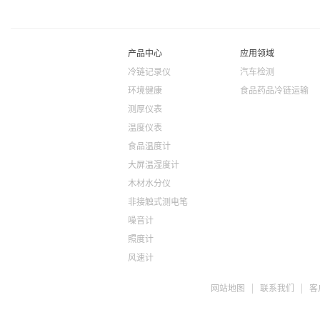
产品中心
应用领域
冷链记录仪
汽车检测
环境健康
食品药品冷链运输
测厚仪表
温度仪表
食品温度计
大屏温湿度计
木材水分仪
非接触式测电笔
噪音计
照度计
风速计
ph检测仪
网站地图
联系我们
客
盐度计
水质检测TDS