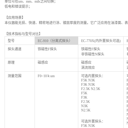
单位可在um、mm、mils之间切换；
低电和错误提示；
【应用场景】
本仪器能无损、快速、精密地进行涂、镀层厚度的测量。它广泛应用在油漆面、表
【技术指标与型号对比】
型号
EC-910
（分离式探头）
EC-770X(
内外置探头可选)
探头通道
铁磁性F探头
铁磁性F探头
非铁磁性N探头
原理
磁感应
磁感应
涡流效应
测量范围
F0~10
ｋum
可选内置探头：
F5K N3K
F3K N3K
F2.5K N2.5K
F5K
F3K
F2.5K
N3K
N2.5K
可选外置探头：
F5K N3K