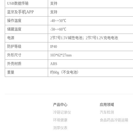
USB数据传输
支持
手机APP
蓝牙及
支持
操作温度
-40~+50℃
储藏温度
-50~+60℃
电源
2节7号1.5V碱性电池；2节7号1.2V充电电池
防护等级
IP40
外形尺寸
103*62*27mm
外壳材质
ABS
重量
约60g（不含电池）
产品中心
应用领域
冷链记录仪
汽车检测
环境健康
食品药品冷链运输
测厚仪表