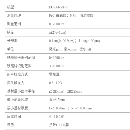
机型
EC-666SX-P
测量原理
Fe：磁感应；NFe：涡流效应
测量范围
0~2000μm
精度
±(2%+1μm)
；1μm
分辨率
0.1μm(0~99.9μm)
(≥100μm)
单位
微米μm、毫米mm、密尔mil
铁粉腻子识别范围
0~2000μm
铁镀锌识别范围
3~1000μm
用户校准方式
零校准
探头触发力
0.5~1.2N
基材最小曲率半径
凸面5mm；凹面25mm
最小测量区域
直径15mm
最小基材厚度
Fe：0.20mm；NFe：0.03mm
反应时间
小于0.5秒
显示
点阵OLED屏