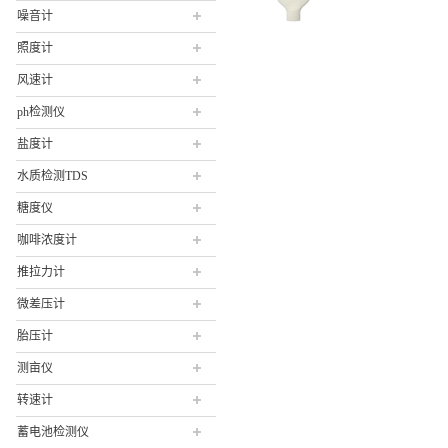
噪音计
照度计
风速计
ph检测仪
盐度计
水质检测TDS
糖度仪
咖啡浓度计
推拉力计
微差压计
胎压计
测亩仪
转速计
蓄电池检测仪