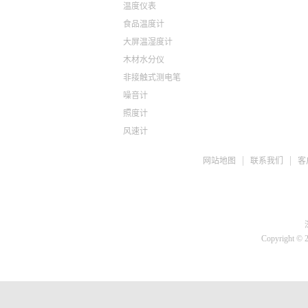
温度仪表
食品温度计
大屏温湿度计
木材水分仪
非接触式测电笔
噪音计
照度计
风速计
ph检测仪
网站地图
联系我们
客
盐度计
水质检测TDS
糖度仪
咖啡浓度计
推拉力计
Copyright © 
微差压计
胎压计
测亩仪