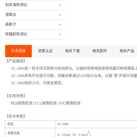
刹车油检测仪
溶氧仪
高斯计
核辐射检测仪
技术规格
资质认证
相关下载
相关配件
相关产品
【产品描述】
EC-3000是一款手持式铜箔分级测厚仪。仪器利用微电阻原理测量印刷电路板
EC-3000具有声光提示功能，测量结果通过LED指示出来。仪器“滴”声提示
EC-3000体积小巧，可随身携带。
【应用场景】
P
C
B
铜箔检测
|
CCL铜箔检测 | FPC铜箔检测
【技术参数】
机型
EC-3000
2
测量范围
0—122μm（0—3.5oz/ft
）