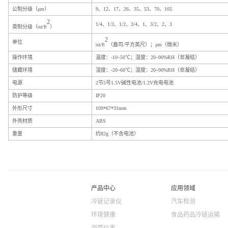
公制分级（μm）
9、12、17、26、35、53、70、105
2
1/4、1/3、1/2、3/4、1、3/2、2、3
英制分级（oz/ft
）
2
单位
oz/ft
（盎司/平方英尺）；μm（微米）
操作环境
温度：-10~50℃；湿度：20~90%RH（非凝结）
储藏环境
湿度：-20~60℃；湿度：20~90%RH（非凝结）
电源
2节5号1.5V碱性电池/1.2V充电电池
防护等级
IP20
外形尺寸
109*67*31mm
外壳材质
ABS
重量
约82g（不含电池）
产品中心
应用领域
冷链记录仪
汽车检测
环境健康
食品药品冷链运输