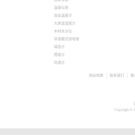
测厚仪表
温度仪表
食品温度计
大屏温湿度计
木材水分仪
非接触式测电笔
噪音计
照度计
风速计
ph检测仪
网站地图
联系我们
客
盐度计
水质检测TDS
糖度仪
咖啡浓度计
推拉力计
Copyright © 
微差压计
胎压计
测亩仪