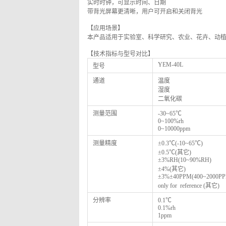
实时时钟，可显示时间、日期
带背光屏幕更清晰，用户可开启和关闭背光
【应用场景】
本产品适用于实验室、科学研究、农业、花卉、动植物
【技术指标与型号对比】
YEM-40L
型号
通道
温度
湿度
二氧化碳
测量范围
-30~65
℃
0~100%rh
0~10000ppm
测量精度
±0.3℃(-10~65℃)
±0.5℃(其它)
±3%RH(10~90%RH)
±4%(
其它)
±3%±40PPM(400~2000P
only for reference (
其它)
分辨率
0.1
℃
0.1%rh
1ppm