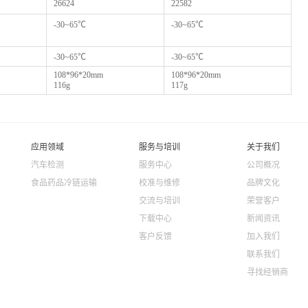
26624
22582
-30~65
℃
-30~65
℃
-30~65
℃
-30~65
℃
108*96*20mm
108*96*20mm
116g
117g
应用领域
服务与培训
关于我们
汽车检测
服务中心
公司概况
食品药品冷链运输
校准与维修
品牌文化
交流与培训
荣誉客户
下载中心
新闻资讯
客户反馈
加入我们
联系我们
寻找经销商