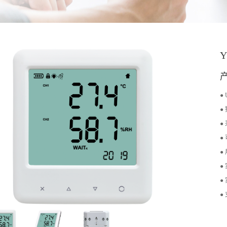
●
●
●
●
●
●
●
●
●
●