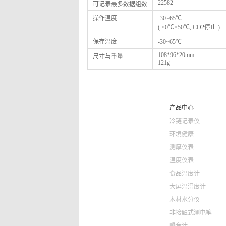
22582
可记录最多数据组数
操作温度
-30~65
℃
( <0
℃>50℃, CO2停止 )
保存温度
-30~65
℃
108*96*20mm
尺寸与重量
121g
产品中心
冷链记录仪
环境健康
测厚仪表
温度仪表
食品温度计
大屏温湿度计
木材水分仪
非接触式测电笔