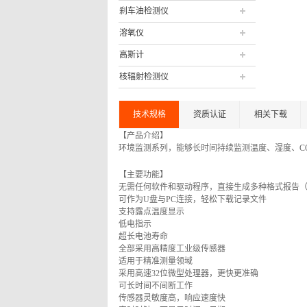
刹车油检测仪
溶氧仪
高斯计
核辐射检测仪
技术规格
资质认证
相关下载
【产品介绍】
环境监测系列，能够长时间持续监测温度、湿度、CO
【主要功能】
无需任何软件和驱动程序，直接生成多种格式报告（pdf,dlg,
可作为U盘与PC连接，轻松下载记录文件
支持露点温度显示
低电指示
超长电池寿命
全部采用高精度工业级传感器
适用于精准测量领域
采用高速32位微型处理器，更快更准确
可长时间不间断工作
传感器灵敏度高，响应速度快