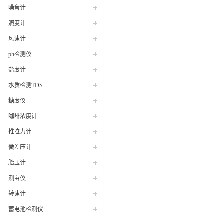
噪音计
照度计
风速计
ph检测仪
盐度计
水质检测TDS
糖度仪
咖啡浓度计
推拉力计
微差压计
胎压计
测亩仪
转速计
蓄电池检测仪