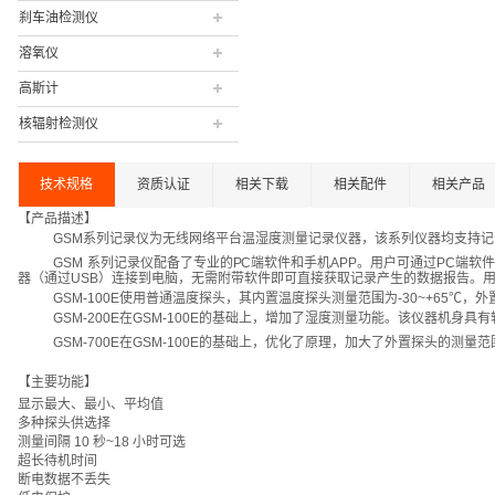
刹车油检测仪
溶氧仪
高斯计
核辐射检测仪
技术规格
资质认证
相关下载
相关配件
相关产品
【产品描述】
GSM
系列记录仪为无线网络平台温湿度测量记录仪器，
该系列仪器均支持记
GSM
系列记录仪配备了专业的
P
C
端
软件和手机
APP
。
用户可
通过
PC
端软件
器
（
通过
USB
）
连接到电脑，无需附带软件即可直接
获取记录产生的数据报告
。
GSM-100E
使用普通温度探头
，
其内置温度探头测量范围
为
-30~+65
℃
，外
GSM-200E
在
GSM-100E
的基础上
，
增加了湿度测量功能
。
该仪器机身具有
GSM-700E
在
GSM-100E
的基础上，优化了原理，加大了
外
置
探
头
的
测
量
范
【主要功能】
显示
最大
、
最小
、平均
值
多种探头供选择
测量间隔
10
秒
~18
小时可选
超长待机时间
断电数据不丢失