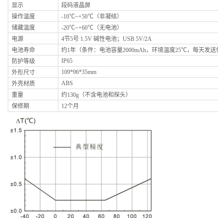
显示
段码液晶屏
操作温度
-
1
0
℃~+
50
℃（非凝结）
储藏温度
-
2
0
℃~+6
0
℃（无电池）
电源
4节5号 1.5V 碱性电池；USB 5V/2A
电池寿命
约
1
年（条件：电池容量
2000mAh，环境温度
25℃，每天发
IP65
防护等级
109*96
*
35mm
外形尺寸
ABS
外壳材质
重量
约
1
30
g
（不含电池和探头）
保修期
12
个月