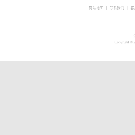
ph检测仪
网站地图
联系我们
客
盐度计
水质检测TDS
糖度仪
咖啡浓度计
推拉力计
Copyright © 
微差压计
胎压计
测亩仪
转速计
蓄电池检测仪
刹车油检测仪
溶氧仪
高斯计
核辐射检测仪