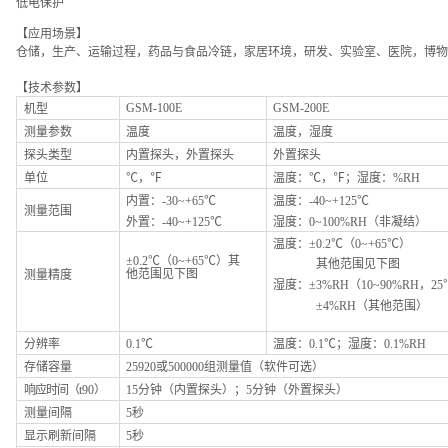
低电保护
【应用场景】
仓储，
生产、运输
过程，
药品与食品冷链，
家居
环境，
研发、实验室、医院，
博物
【技术参数】
GSM-100E
GSM-200E
机型
测量参数
温度
温度，湿度
探头类型
内置探头，外置探头
外置探头
单位
℃，℉
温度：℃，℉；湿度：%RH
内置：-30~+65℃
温度：-40~+125℃
测量范围
外置：-40~+125℃
湿度：0
~100
%RH
（非凝结）
温度：±
0
.2
℃
（
0
~
+
65
℃
）
±0.2℃（0~+65℃）其
其他范围见下图
他范围见下图
测量精度
湿度：
±3
%RH
（10~90%RH
，
25
±4%RH（其他范围）
分辨率
0.1℃
温度：0
.1
℃；湿度：0.1%
RH
存储容量
25920或500000组测量值（软件可选）
响应时间（
t90
）
15分钟（内置探头）；5分钟（外置探头）
测量间隔
5
秒
显示刷新间隔
5
秒