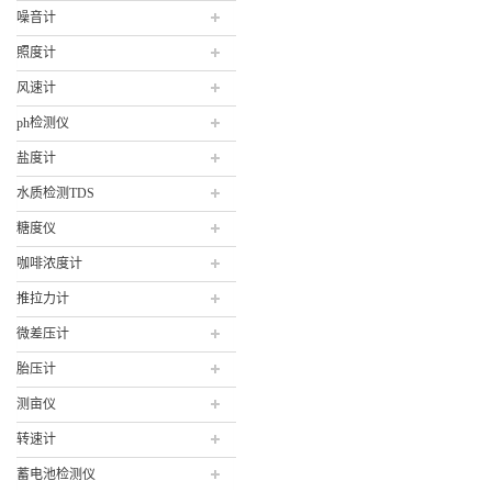
噪音计
照度计
风速计
ph检测仪
盐度计
水质检测TDS
糖度仪
咖啡浓度计
推拉力计
微差压计
胎压计
测亩仪
转速计
蓄电池检测仪