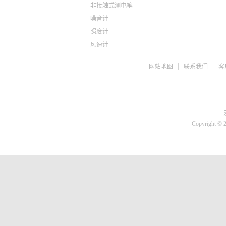
非接触式测电笔
噪音计
照度计
风速计
ph检测仪
网站地图
联系我们
客
盐度计
水质检测TDS
糖度仪
咖啡浓度计
推拉力计
Copyright © 
微差压计
胎压计
测亩仪
转速计
蓄电池检测仪
刹车油检测仪
溶氧仪