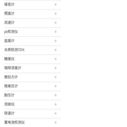
噪音计
照度计
风速计
ph检测仪
盐度计
水质检测TDS
糖度仪
咖啡浓度计
推拉力计
微差压计
胎压计
测亩仪
转速计
蓄电池检测仪