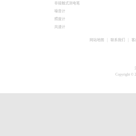
非接触式测电笔
噪音计
照度计
风速计
ph检测仪
网站地图
联系我们
客
盐度计
水质检测TDS
糖度仪
咖啡浓度计
推拉力计
Copyright © 
微差压计
胎压计
测亩仪
转速计
蓄电池检测仪
刹车油检测仪
溶氧仪