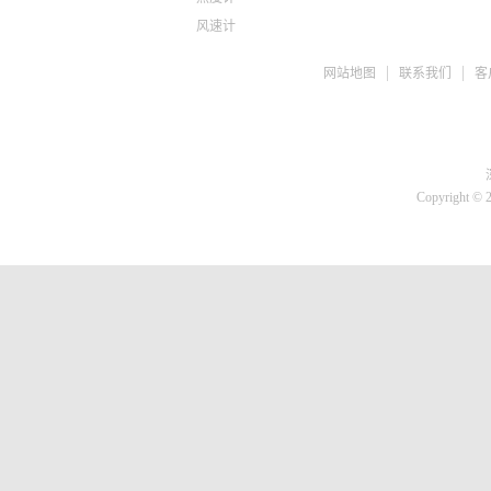
风速计
ph检测仪
网站地图
联系我们
客
盐度计
水质检测TDS
糖度仪
咖啡浓度计
推拉力计
Copyright © 
微差压计
胎压计
测亩仪
转速计
蓄电池检测仪
刹车油检测仪
溶氧仪
高斯计
核辐射检测仪