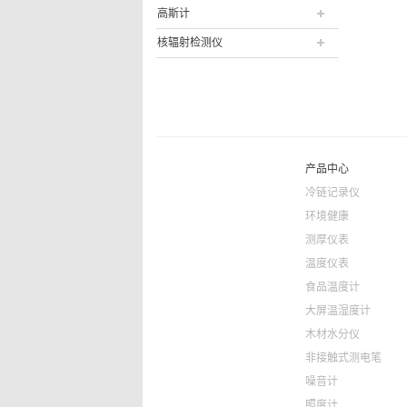
高斯计
核辐射检测仪
产品中心
冷链记录仪
环境健康
测厚仪表
温度仪表
食品温度计
大屏温湿度计
木材水分仪
非接触式测电笔
噪音计
照度计