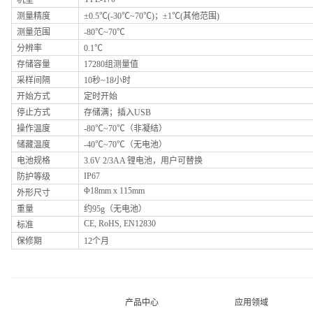
机型
测量精度
±
0.5
℃
(-30
℃
~70
℃
)
；±
1
℃
(
其他范围)
测量范围
-80℃~70℃
分辨率
0.1℃
存储容量
17280组测量值
采样间隔
10秒~18小时
开始方式
定时开始
停止方式
存储满；插入USB
操作温度
-80℃~70
℃
（非凝结）
储藏温度
-40℃~70
℃
（无电池）
电池规格
3.6V 2/3AA 锂电池，用户可替换
IP67
防护等级
Φ18mm x 115mm
外形尺寸
重量
约95g（无电池）
CE, RoHS, EN12830
标准
保修期
12个月
产品中心
应用领域