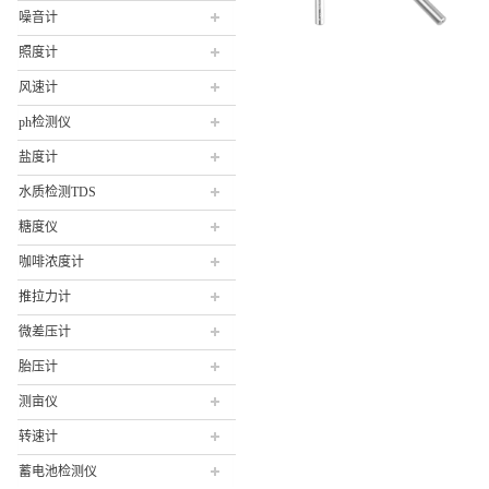
噪音计
照度计
风速计
ph检测仪
盐度计
水质检测TDS
糖度仪
咖啡浓度计
推拉力计
微差压计
胎压计
测亩仪
转速计
蓄电池检测仪