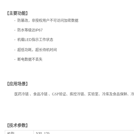
【主要功能】
·
防篡改，
非授权用户不可访问加密数据
·
防水等级达IP67
·
机载LED指示工作状态
·
超低功耗，
超长待机时间
·
断电数据不丢失
【应用场景】
医药冷链 、
食品冷链 、
GSP验证、
疾控冷链、实验室、冷库及食品保鲜、
【技术
参数】
YPL-170