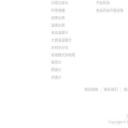
冷链记录仪
汽车检测
环境健康
食品药品冷链运输
测厚仪表
温度仪表
食品温度计
大屏温湿度计
木材水分仪
非接触式测电笔
噪音计
照度计
风速计
ph检测仪
网站地图
联系我们
客
盐度计
水质检测TDS
糖度仪
咖啡浓度计
推拉力计
Copyright © 