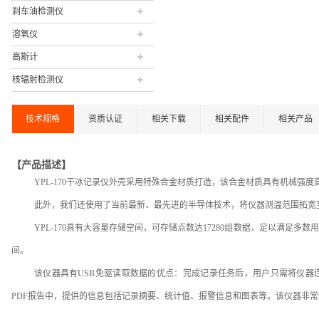
刹车油检测仪
溶氧仪
高斯计
核辐射检测仪
技术规格
资质认证
相关下载
相关配件
相关产品
【产品描述】
YPL-170干冰记录仪外壳采用特殊合金材质打造，该合金材质具有机械强
此外，我们还使用了当前最新、最先进的半导体技术，将仪器测温范围拓宽至-
YPL-170具有大容量存储空间，可存储点数达17280组数据，足以满足多
间。
该仪器具有USB免驱读取数据的优点：完成记录任务后，用户只需将仪器
PDF报告中，提供的信息包括记录摘要、统计值、报警信息和图表等。该仪器非